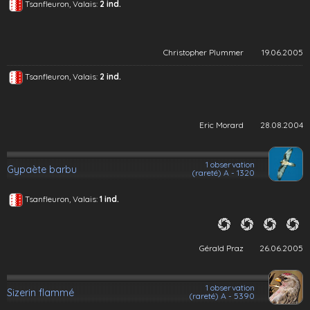
Tsanfleuron, Valais:
2 ind.
Christopher Plummer
19.06.2005
Tsanfleuron, Valais:
2 ind.
Eric Morard
28.08.2004
1 observation
Gypaète barbu
(rareté) A - 1320
Tsanfleuron, Valais:
1 ind.
Gérald Praz
26.06.2005
1 observation
Sizerin flammé
(rareté) A - 5390