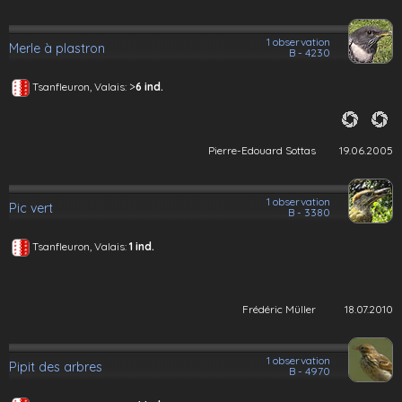
1 observation
Merle à plastron
B - 4230
>
Tsanfleuron, Valais:
6 ind.
Pierre-Edouard Sottas
19.06.2005
1 observation
Pic vert
B - 3380
Tsanfleuron, Valais:
1 ind.
Frédéric Müller
18.07.2010
1 observation
Pipit des arbres
B - 4970