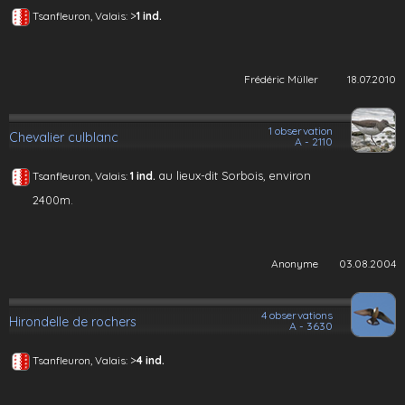
>
Tsanfleuron, Valais:
1 ind.
Frédéric Müller
18.07.2010
1 observation
Chevalier culblanc
A - 2110
au lieux-dit Sorbois, environ
Tsanfleuron, Valais:
1 ind.
2400m.
Anonyme
03.08.2004
4 observations
Hirondelle de rochers
A - 3630
>
Tsanfleuron, Valais:
4 ind.