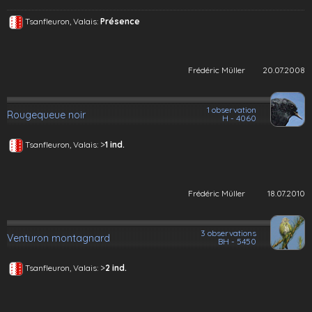
Tsanfleuron, Valais:
Présence
Frédéric Müller
20.07.2008
1 observation
Rougequeue noir
H - 4060
>
Tsanfleuron, Valais:
1 ind.
Frédéric Müller
18.07.2010
3 observations
Venturon montagnard
BH - 5450
>
Tsanfleuron, Valais:
2 ind.