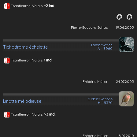
~
Tsanfleuron, Valais:
2 ind.
Pierre-Edouard Sottas
19.06.2005
1 observation
Tichodrome échelette
A - 3960
Tsanfleuron, Valais:
1 ind.
Frédéric Müller
24.07.2005
2 observations
Linotte mélodieuse
H - 5370
>
Tsanfleuron, Valais:
3 ind.
Frédéric Müller
18.07.2010