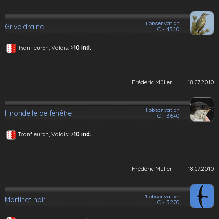
1 observation
Grive draine
C - 4320
>
Tsanfleuron, Valais:
10 ind.
Frédéric Müller
18.07.2010
1 observation
Hirondelle de fenêtre
C - 3640
>
Tsanfleuron, Valais:
10 ind.
Frédéric Müller
18.07.2010
1 observation
Martinet noir
C - 3270