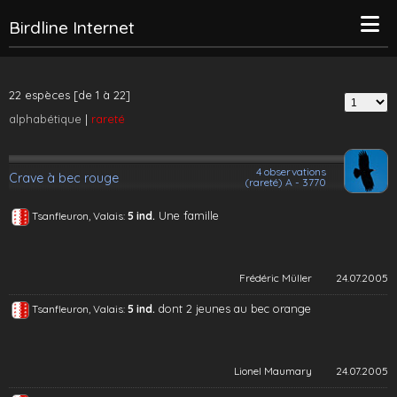
Birdline Internet
22 espèces [de 1 à 22]
alphabétique
|
rareté
4 observations
Crave à bec rouge
(rareté) A - 3770
Une famille
Tsanfleuron, Valais:
5 ind.
Frédéric Müller
24.07.2005
dont 2 jeunes au bec orange
Tsanfleuron, Valais:
5 ind.
Lionel Maumary
24.07.2005