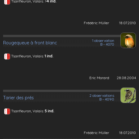
>
Tsanfleuron, Valais:
4 ind.
Frédéric Müller
18.07.2010
1 observation
Rougequeue à front blanc
B - 4070
Tsanfleuron, Valais:
1 ind.
Eric Morard
28.08.2004
2 observations
Tarier des prés
B - 4090
Tsanfleuron, Valais:
5 ind.
Frédéric Müller
18.07.2010