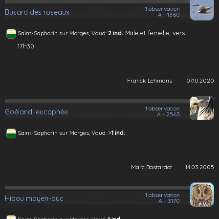
1 observation
Busard des roseaux
A - 1360
Mâle et femelle, vers
Saint-Saphorin sur Morges, Vaud:
2 ind.
17h30
Franck Lehmans
07.10.2020
1 observation
Goéland leucophée
A - 2563
>
Saint-Saphorin sur Morges, Vaud:
1 ind.
Marc Bastardot
14.03.2005
1 observation
Hibou moyen-duc
A - 3170