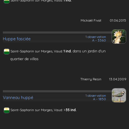
Saint-Saphorin sur Morges, Vaud:
1 ind.
Mickaël Fivat
01.06.2015
1 observation
Huppe fasciée
A - 3360
dans un jardin d'un
Saint-Saphorin sur Morges, Vaud:
1 ind.
quartier de villas
Thierry Resin
13.04.2009
1 observation
Vanneau huppé
A - 1850
>
Saint-Saphorin sur Morges, Vaud:
35 ind.