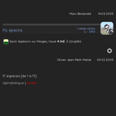
Marc Bastardot
14.03.2005
1 observation
Pic épeiche
C - 3410
2 couples
Saint-Saphorin sur Morges, Vaud:
4 ind.
Olivier Jean-Petit-Matile
05.02.2005
17 espèces [de 1 à 17]
alphabétique
|
rareté