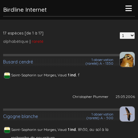
Birdline Internet
17 espèces [de 1 à 17]
alphabétique
|
rareté
1 observation
Busard cendré
(rareté) A - 1350
f
Saint-Saphorin sur Morges, Vaud:
1 ind.
Christopher Plummer
25.05.2006
1 observation
Cigogne blanche
(rareté) A - 500
8h30, au sol à la
Saint-Saphorin sur Morges, Vaud:
1 ind.
recherche de nourriture