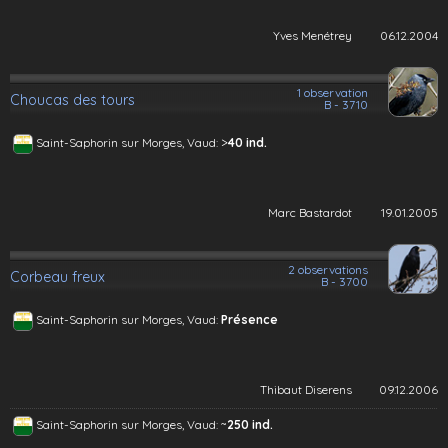
Yves Menétrey
06.12.2004
1 observation
Choucas des tours
B - 3710
>
Saint-Saphorin sur Morges, Vaud:
40 ind.
Marc Bastardot
19.01.2005
2 observations
Corbeau freux
B - 3700
Saint-Saphorin sur Morges, Vaud:
Présence
Thibaut Diserens
09.12.2006
~
Saint-Saphorin sur Morges, Vaud:
250 ind.