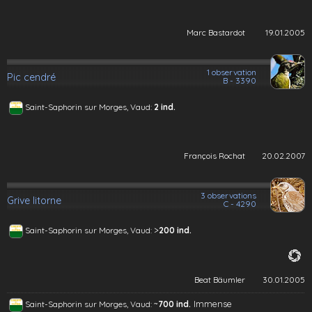
Marc Bastardot
19.01.2005
1 observation
Pic cendré
B - 3390
Saint-Saphorin sur Morges, Vaud:
2 ind.
François Rochat
20.02.2007
3 observations
Grive litorne
C - 4290
>
Saint-Saphorin sur Morges, Vaud:
200 ind.
Beat Bäumler
30.01.2005
~
Immense
Saint-Saphorin sur Morges, Vaud:
700 ind.