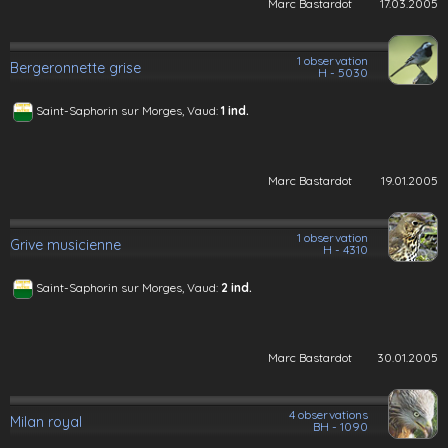
Marc Bastardot
17.03.2005
1 observation
Bergeronnette grise
H - 5030
Saint-Saphorin sur Morges, Vaud:
1 ind.
Marc Bastardot
19.01.2005
1 observation
Grive musicienne
H - 4310
Saint-Saphorin sur Morges, Vaud:
2 ind.
Marc Bastardot
30.01.2005
4 observations
Milan royal
BH - 1090