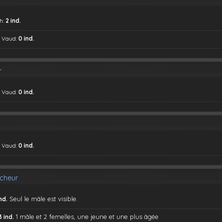
h:
2 ind.
, Vaud:
0 ind.
r
, Vaud:
0 ind.
, Vaud:
0 ind.
rcheur
Seul le mâle est visible.
ind.
1 mâle et 2 femelles, une jeune et une plus âgée
3 ind.