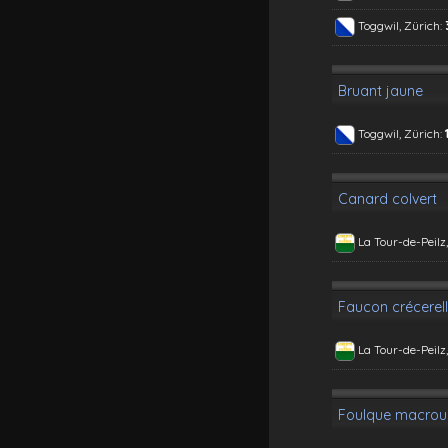
Toggwil, Zürich:
Bruant jaune
Toggwil, Zürich:
Canard colvert
La Tour-de-Peilz
Faucon crécerel
La Tour-de-Peilz
Foulque macrou