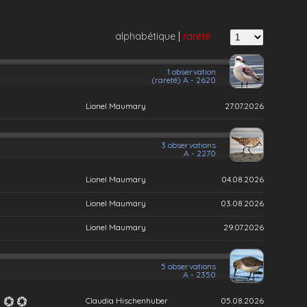
alphabétique
|
rareté
1 observation
(rareté) A - 2620
Lionel Maumary
27.07.2026
3 observations
A - 2270
Lionel Maumary
04.08.2026
Lionel Maumary
03.08.2026
Lionel Maumary
29.07.2026
5 observations
A - 2350
Claudia Hischenhuber
05.08.2026