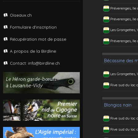
Préverenges, île
Oiseaux.ch
Préverenges, île
Formulaire d'inscription
Les Grangettes,
Récupération mot de passe
Préverenges, île
A propos de la Birdline
Bécassine des m
Contact: info@birdline.ch
Les Grangettes,
Rive sud du lac 
Blongios nain
Rive sud du lac 
Rive sud du lac 