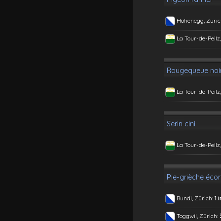
Hohenegg, Züric
La Tour-de-Peilz
Rougequeue noi
La Tour-de-Peilz
Serin cini
La Tour-de-Peilz
Pie-grièche éco
Bundi, Zürich:
1 
Toggwil, Zürich: