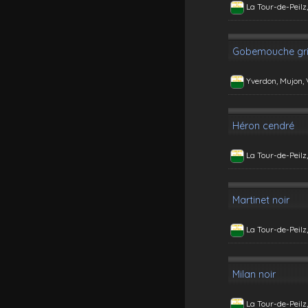
La Tour-de-Peilz
Gobemouche gr
Yverdon, Mujon,
Héron cendré
La Tour-de-Peilz
Martinet noir
La Tour-de-Peilz
Milan noir
La Tour-de-Peilz