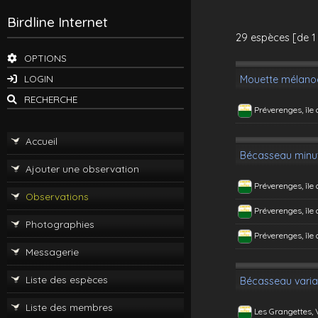
Birdline Internet
29 espèces [de 1
OPTIONS
LOGIN
Mouette mélano
RECHERCHE
Préverenges, île
Accueil
Bécasseau minu
Ajouter une observation
Préverenges, île
Observations
Préverenges, île
Photographies
Préverenges, île
Messagerie
Liste des espèces
Bécasseau varia
Liste des membres
Les Grangettes,