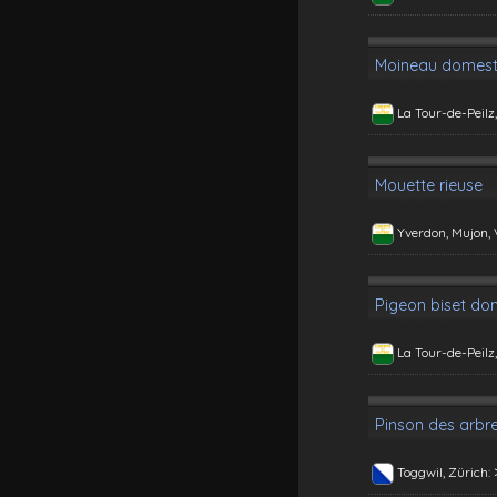
Moineau domest
La Tour-de-Peilz
Mouette rieuse
Yverdon, Mujon,
Pigeon biset do
La Tour-de-Peilz
Pinson des arbr
Toggwil, Zürich: