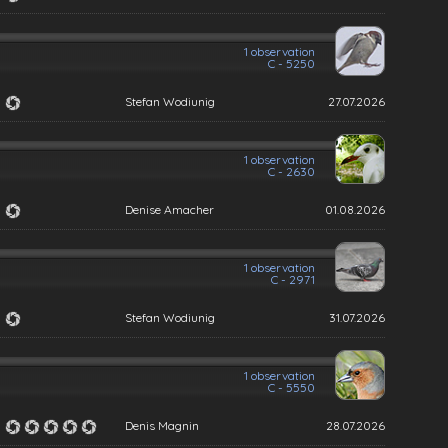
1 observation
C - 5250
Stefan Wodiunig
27.07.2026
1 observation
C - 2630
Denise Amacher
01.08.2026
1 observation
C - 2971
Stefan Wodiunig
31.07.2026
1 observation
C - 5550
Denis Magnin
28.07.2026