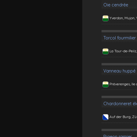
Oie cendrée
Yverdon, Mujon,
Torcol fourmilier
La Tour-de-Peilz
Vanneau huppé
Préverenges, île
Chardonneret él
Auf der Burg, Zü
Pigeon ramier