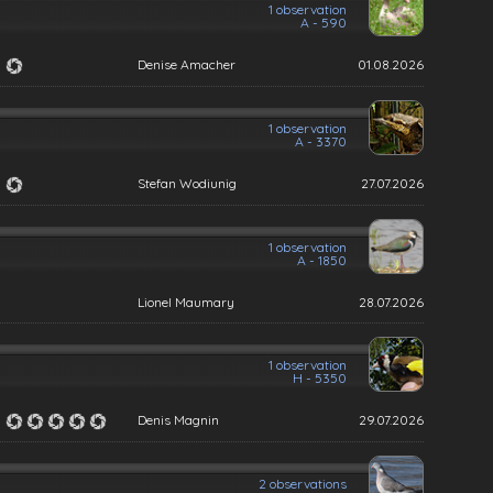
1 observation
A - 590
Denise Amacher
01.08.2026
1 observation
A - 3370
Stefan Wodiunig
27.07.2026
1 observation
A - 1850
Lionel Maumary
28.07.2026
1 observation
H - 5350
Denis Magnin
29.07.2026
2 observations