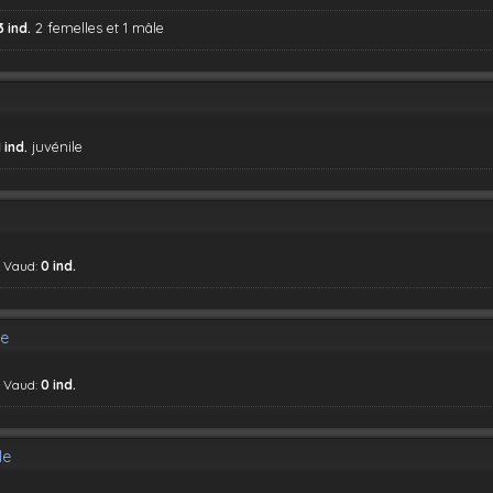
2 femelles et 1 mâle
3 ind.
juvénile
1 ind.
, Vaud:
0 ind.
le
, Vaud:
0 ind.
le