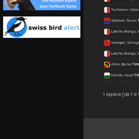
Turtmann, Valai
Stallone, Tessin:
Loèche, étangs, 
Wangen, Schwyt
Loèche, étangs, 
Allmi, Berne:
1 in
Noville, Vaud:
1 i
1 espèce [de 1 à 