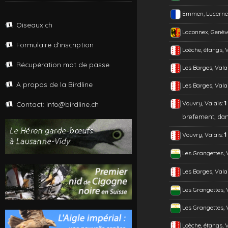
Emmen, Lucerne
Oiseaux.ch
Laconnex, Genèv
Formulaire d'inscription
Loèche, étangs, 
Récupération mot de passe
Les Barges, Vala
A propos de la Birdline
Les Barges, Vala
Vouvry, Valais:
1
Contact: info@birdline.ch
brefement, dan
Vouvry, Valais:
1
Les Grangettes,
Les Barges, Vala
Les Grangettes,
Les Grangettes,
Loèche, étangs, 