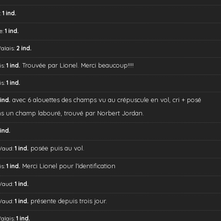
:
1 ind.
e:
1 ind.
Valais:
2 ind.
Trouvée par Lionel. Merci beaucoup!!!!
is:
1 ind.
is:
1 ind.
avec 6 alouettes des champs vu au crépuscule en vol, cri + posé
 ind.
s un champ labouré, trouvé par Norbert Jordan.
 ind.
posée puis au vol.
 Vaud:
1 ind.
Merci Lionel pour l'identification
is:
1 ind.
 Vaud:
1 ind.
présente depuis trois jour.
 Vaud:
1 ind.
Valais:
1 ind.