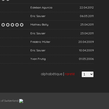
Esteban Agurcia
22.04.2012
Eric Sauser
06.05.2011
Mathieu Bally
25.04.2011
Eric Sauser
23.04.2011
Frédéric Müller
20.04.2009
Eric Sauser
10.04.2009
Yvan Frutig
01.05.2006
alphabétique
|
rareté
 of Switzerland