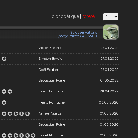
alphabétique
|
rareté
28 observations
(méga rareté) A - 3500
Victor Fréchelin
27.04.2025
Siméon Bergier
27.04.2025
Gaël Ecabert
27.04.2025
Sebastian Poirier
01.05.2022
Heinz Rothacher
28.04.2022
Heinz Rothacher
03.05.2020
Arthur Aigroz
01.05.2020
Sebastian Poirier
01.05.2020
Lionel Maumary
01.05.2020