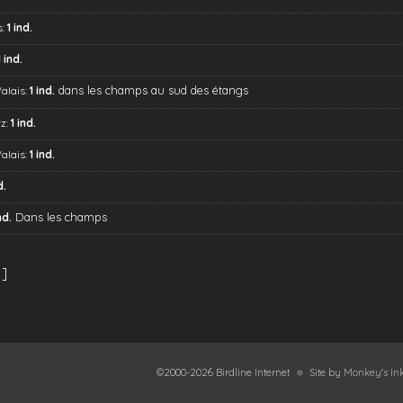
s:
1 ind.
1 ind.
dans les champs au sud des étangs
Valais:
1 ind.
z:
1 ind.
Valais:
1 ind.
d.
Dans les champs
nd.
1]
©2000-2026 Birdline Internet
Site by
Monkey's Ink