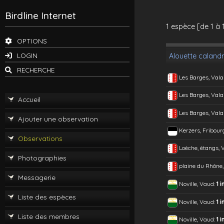
Birdline Internet
1 espèce [de 1 à 
OPTIONS
LOGIN
Alouette calandr
RECHERCHE
Les Barges, Vala
Les Barges, Vala
Accueil
Les Barges, Vala
Ajouter une observation
Kerzers, Fribour
Observations
Loèche, étangs, 
Photographies
plaine du Rhône,
Messagerie
Noville, Vaud:
1 i
Liste des espèces
Noville, Vaud:
1 i
Liste des membres
Noville, Vaud:
1 i