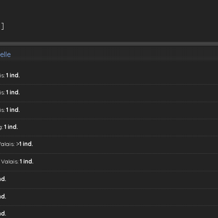
1]
elle
is:
1 ind.
is:
1 ind.
is:
1 ind.
g:
1 ind.
>
Valais:
1 ind.
 Valais:
1 ind.
nd.
nd.
nd.