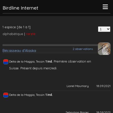
Birdline Internet
1 espèce [de 1 à 1]
alphabétique
|
rareté
2 observations
Bécasseau d'Alaska
Première observation en
Delta de la Maggia, Tessin:
1 ind.
Suisse. Présent depuis mercredi.
Lionel Maumary
18.09.2021
Delta de la Maggia, Tessin:
1 ind.
Sebastian Poirier
18.09.2021