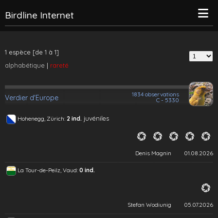
Birdline Internet
1 espèce [de 1 à 1]
alphabétique
|
rareté
1834 observations
Verdier d'Europe
C - 5330
juvéniles
Hohenegg, Zürich:
2 ind.
Denis Magnin
01.08.2026
La Tour-de-Peilz, Vaud:
0 ind.
Stefan Wodiunig
05.07.2026