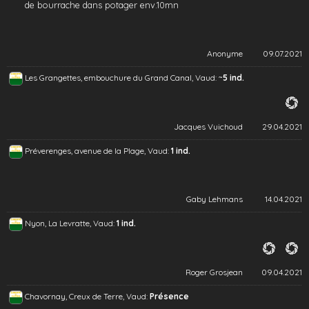
de bourrache dans potager env.10mn
Anonyme
09.07.2021
~
Les Grangettes, embouchure du Grand Canal, Vaud:
5 ind.
Jacques Vuichoud
29.04.2021
Préverenges, avenue de la Plage, Vaud:
1 ind.
Gaby Lehmans
14.04.2021
Nyon, La Levratte, Vaud:
1 ind.
Roger Grosjean
09.04.2021
Chavornay, Creux de Terre, Vaud:
Présence