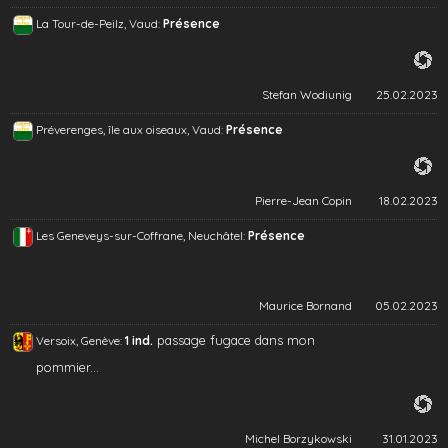
La Tour-de-Peilz, Vaud:
Présence
Stefan Wodiunig
25.02.2023
Préverenges, île aux oiseaux, Vaud:
Présence
Pierre-Jean Copin
18.02.2023
Les Geneveys-sur-Coffrane, Neuchâtel:
Présence
Maurice Bornand
05.02.2023
passage fugace dans mon
Versoix, Genève:
1 ind.
pommier...
Michel Borzykowski
31.01.2023