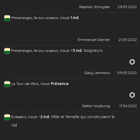
Stephan Schnyder
29.05.2022
Préverenges, île aux oiseaux, Vaud:
1 ind.
Emmanuel Glarner
21.05.2022
>
baigneurs
Préverenges, île aux oiseaux, Vaud:
3 ind.
Gaby Lehmans
09.05.2022
La Tour-de-Peilz, Vaud:
Présence
Stefan Wodiunig
17.04.2022
~
Mâle et femelle qui construisent le
Eclépens, Vaud:
2 ind.
nid