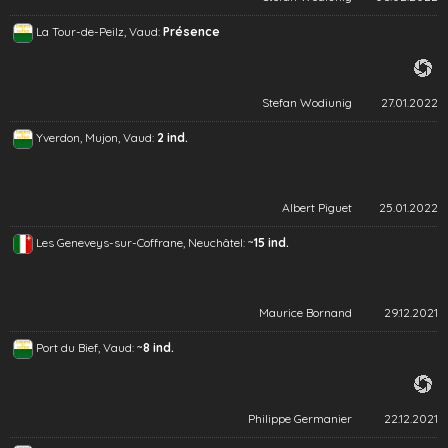
La Tour-de-Peilz, Vaud:
Présence
Stefan Wodiunig
27.01.2022
Yverdon, Mujon, Vaud:
2 ind.
Albert Piguet
25.01.2022
~
Les Geneveys-sur-Coffrane, Neuchâtel:
15 ind.
Maurice Bornand
29.12.2021
~
Port du Bief, Vaud:
8 ind.
Philippe Germanier
22.12.2021