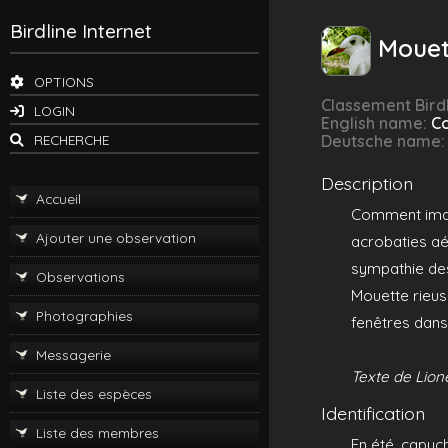
Birdline Internet
Mouet
OPTIONS
Classement Birdl
LOGIN
English name:
C
RECHERCHE
Deutsche name
Description
Accueil
Comment imagi
Ajouter une observation
acrobaties aér
sympathie des
Observations
Mouette rieus
Photographies
fenêtres dans
Messagerie
Texte de Lione
Liste des espèces
Identification
Liste des membres
En été, capuch