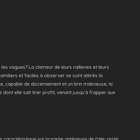
es vagues? La clameur de leurs railleries et leurs
familiers et faciles à observer se sont attirés la
 capable de discernement et un brin malicieuse, la
nt elle sait tirer profit, venant jusqu’à frapper aux
 caractéristique sur la partie antérieure de l'aile; reste