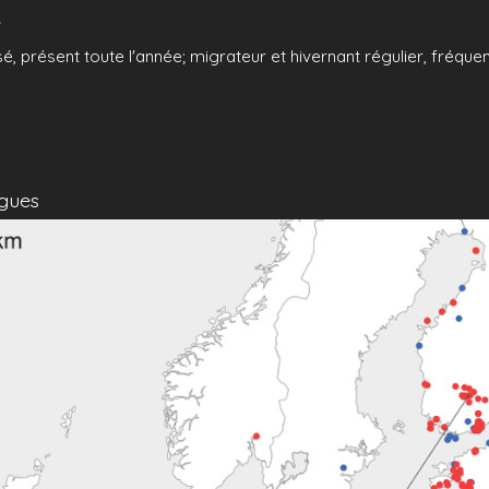
e
sé, présent toute l'année; migrateur et hivernant régulier, fréque
gues