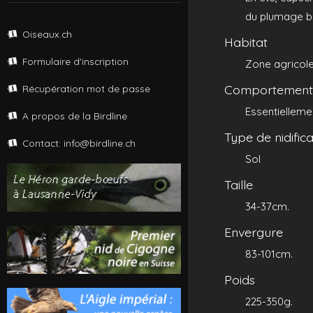
du plumage bl
Oiseaux.ch
Habitat
Formulaire d'inscription
Zone agricole
Comportements
Récupération mot de passe
Essentielleme
A propos de la Birdline
Type de nidifica
Contact: info@birdline.ch
Sol
Taille
34-37cm.
Envergure
83-101cm.
Poids
225-350g.