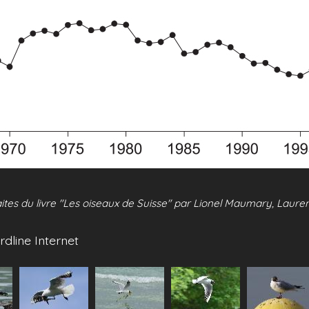
ites du livre "Les oiseaux de Suisse" par Lionel Maumary, Lauren
rdline Internet