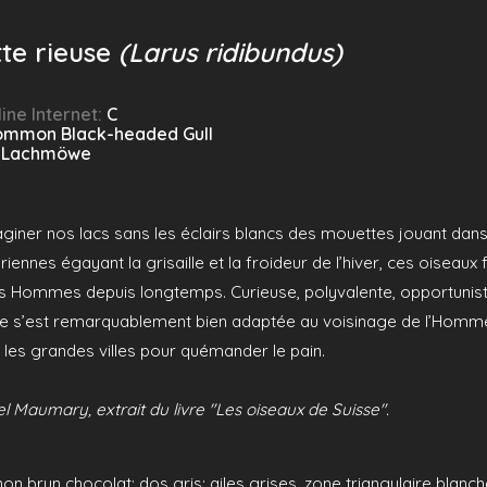
te rieuse
(Larus ridibundus)
ine Internet:
C
ommon Black-headed Gull
:
Lachmöwe
ner nos lacs sans les éclairs blancs des mouettes jouant dans l
iennes égayant la grisaille et la froideur de l’hiver, ces oiseaux 
 Hommes depuis longtemps. Curieuse, polyvalente, opportuniste,
e s’est remarquablement bien adaptée au voisinage de l’Homme do
 les grandes villes pour quémander le pain.
l Maumary, extrait du livre "Les oiseaux de Suisse".
on brun chocolat; dos gris; ailes grises, zone triangulaire blanche