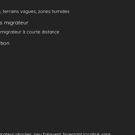
, terrains vagues, zones humides
 migrateur
 migrateur à courte distance
tion
e
rateur régulier, peu fréquent; hivernant localisé, rare