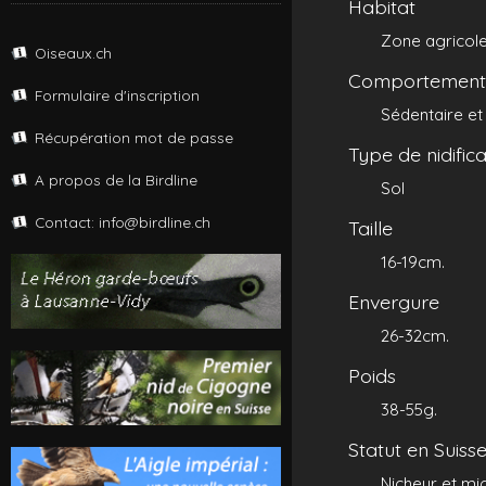
Habitat
Zone agricole
Oiseaux.ch
Comportements
Formulaire d'inscription
Sédentaire et
Récupération mot de passe
Type de nidifica
A propos de la Birdline
Sol
Contact: info@birdline.ch
Taille
16-19cm.
Envergure
26-32cm.
Poids
38-55g.
Statut en Suiss
Nicheur et mig