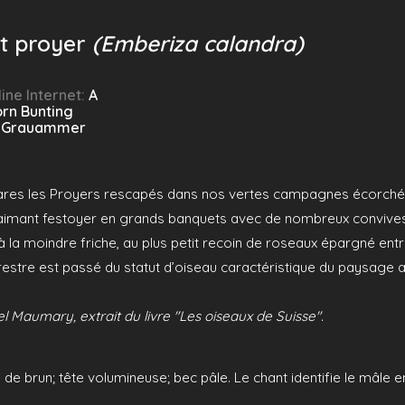
t proyer
(Emberiza calandra)
ine Internet:
A
rn Bunting
:
Grauammer
 rares les Proyers rescapés dans nos vertes campagnes écorché
aimant festoyer en grands banquets avec de nombreux convives 
à la moindre friche, au plus petit recoin de roseaux épargné ent
estre est passé du statut d’oiseau caractéristique du paysage ag
l Maumary, extrait du livre "Les oiseaux de Suisse".
e brun; tête volumineuse; bec pâle. Le chant identifie le mâle en