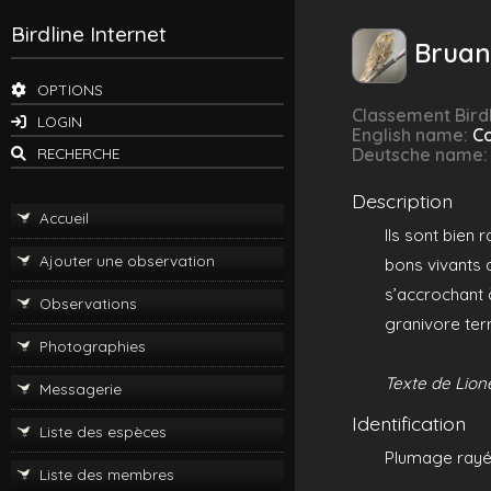
Birdline Internet
Bruan
OPTIONS
Classement Birdl
LOGIN
English name:
Co
RECHERCHE
Deutsche name
Description
Accueil
Ils sont bien
Ajouter une observation
bons vivants 
s’accrochant 
Observations
granivore terr
Photographies
Texte de Lione
Messagerie
Identification
Liste des espèces
Plumage rayé d
Liste des membres