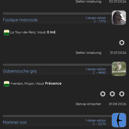
Stefan Wodiunig
30.07.2026
1 observation
Foulque macroule
C - 1770
La Tour-de-Peilz, Vaud:
0 ind.
Stefan Wodiunig
31.07.2026
1 observation
Gobemouche gris
C - 4840
Yverdon, Mujon, Vaud:
Présence
Denise Amacher
01.08.2026
1 observation
Martinet noir
C - 3270