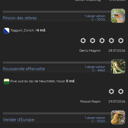
1 observation
Pinson des arbres
C - 5550
>
Toggwil, Zürich:
6 ind.
Denis Magnin
28.07.2026
1 observation
Rousserolle effarvatte
C - 4460
Rive sud du lac de Neuchâtel, Vaud:
0 ind.
Pascal Rapin
29.07.2026
1 observation
Verdier d'Europe
C - 5330