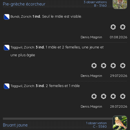
3 observations
Pie-grièche écorcheur
B - 5160
Seul le mâle est visible.
Bundi, Zürich:
1 ind.
Denis Magnin
01.08.2026
1 mâle et 2 femelles, une jeune et
Toggwil, Zürich:
3 ind.
une plus âgée
Denis Magnin
29.07.2026
2 femelles et 1 mâle
Toggwil, Zürich:
3 ind.
Denis Magnin
28.07.2026
1 observation
Bruant jaune
C - 5580