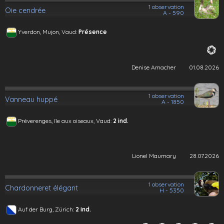
1 observation
Oie cendrée
A - 590
Yverdon, Mujon, Vaud:
Présence
Denise Amacher
01.08.2026
1 observation
Vanneau huppé
A - 1850
Préverenges, île aux oiseaux, Vaud:
2 ind.
Lionel Maumary
28.07.2026
1 observation
Chardonneret élégant
H - 5350
Auf der Burg, Zürich:
2 ind.