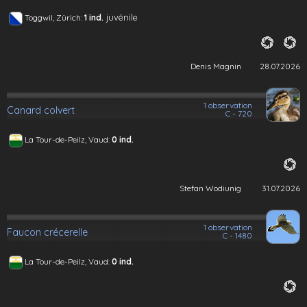
juvénile
Toggwil, Zürich:
1 ind.
Denis Magnin
28.07.2026
1 observation
Canard colvert
C - 720
La Tour-de-Peilz, Vaud:
0 ind.
Stefan Wodiunig
31.07.2026
1 observation
Faucon crécerelle
C - 1480
La Tour-de-Peilz, Vaud:
0 ind.