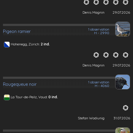
Denis Magnin
29.07.2026
1 observation
Pigeon ramier
H - 2990
Hohenegg, Zürich:
2 ind.
Denis Magnin
29.07.2026
1 observation
Rougequeue noir
H - 4060
La Tour-de-Peilz, Vaud:
0 ind.
Stefan Wodiunig
31.07.2026