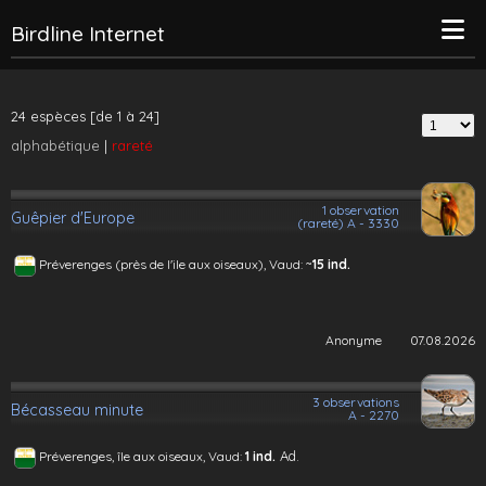
Birdline Internet
24 espèces [de 1 à 24]
alphabétique
|
rareté
1 observation
Guêpier d'Europe
(rareté) A - 3330
~
Préverenges (près de l'ile aux oiseaux), Vaud:
15 ind.
Anonyme
07.08.2026
3 observations
Bécasseau minute
A - 2270
Ad.
Préverenges, île aux oiseaux, Vaud:
1 ind.