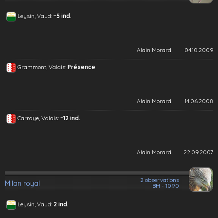
~
Leysin, Vaud:
5 ind.
Alain Morard
04.10.2009
Grammont, Valais:
Présence
Alain Morard
14.06.2008
~
Carraye, Valais:
12 ind.
Alain Morard
22.09.2007
2 observations
Milan royal
BH - 1090
Leysin, Vaud:
2 ind.