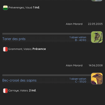
Préverenges, Vaud:
1 ind.
Alain Morard
22.05.2005
1 observation
Tarier des prés
B - 4090
Grammont, Valais:
Présence
Alain Morard
14.06.2008
1 observation
Bec-croisé des sapins
C - 5520
Carraye, Valais:
2 ind.