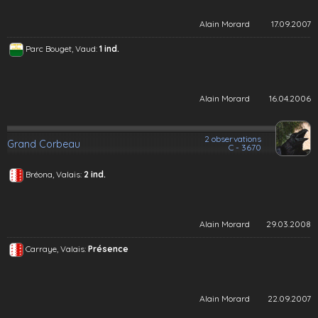
Alain Morard
17.09.2007
Parc Bouget, Vaud:
1 ind.
Alain Morard
16.04.2006
2 observations
Grand Corbeau
C - 3670
Bréona, Valais:
2 ind.
Alain Morard
29.03.2008
Carraye, Valais:
Présence
Alain Morard
22.09.2007