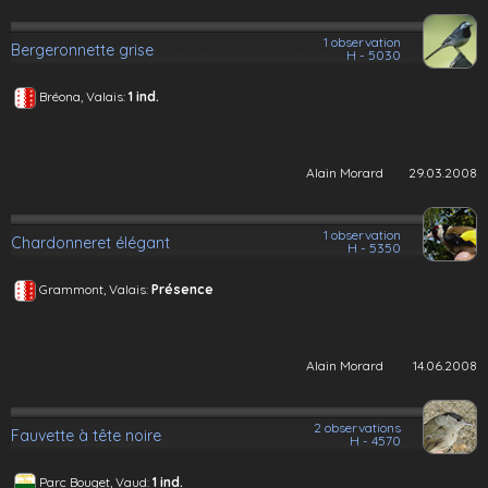
1 observation
Bergeronnette grise
H - 5030
Bréona, Valais:
1 ind.
Alain Morard
29.03.2008
1 observation
Chardonneret élégant
H - 5350
Grammont, Valais:
Présence
Alain Morard
14.06.2008
2 observations
Fauvette à tête noire
H - 4570
Parc Bouget, Vaud:
1 ind.