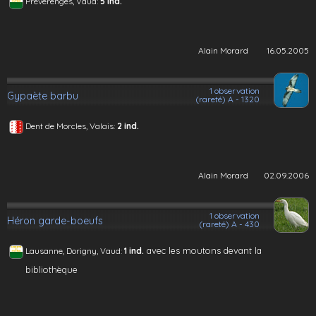
Préverenges, Vaud:
5 ind.
Alain Morard
16.05.2005
1 observation
Gypaète barbu
(rareté) A - 1320
Dent de Morcles, Valais:
2 ind.
Alain Morard
02.09.2006
1 observation
Héron garde-boeufs
(rareté) A - 430
avec les moutons devant la
Lausanne, Dorigny, Vaud:
1 ind.
bibliothèque