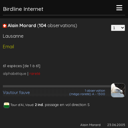
Birdline Internet
Alain Morard
(
104
observations)
Lausanne
Email
61 espèces [de 1 à 61]
alphabétique
|
rareté
1 observation
Vautour fauve
(méga rareté) A - 1300
passage en vol direction S
Tour d'Aï, Vaud:
2 ind.
Alain Morard
23.06.2005