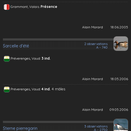
Grammont, Valais:
Présence
Alain Morard
18.06.2005
2 observations
Sarcelle d'été
A - 740
Préverenges, Vaud:
3 ind.
Alain Morard
18.05.2006
4 mâles
Préverenges, Vaud:
4 ind.
Alain Morard
09.05.2006
3 observations
Sterne pierregarin
A - 2750