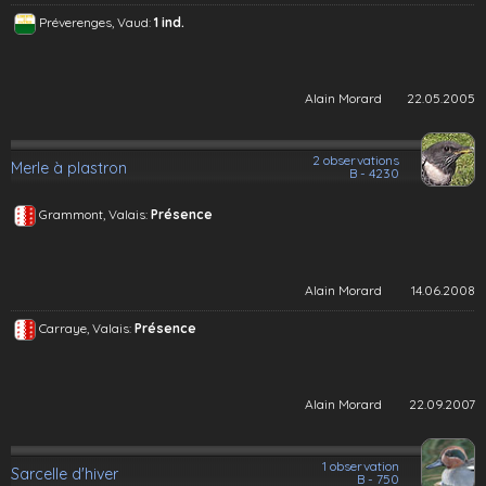
Préverenges, Vaud:
1 ind.
Alain Morard
22.05.2005
2 observations
Merle à plastron
B - 4230
Grammont, Valais:
Présence
Alain Morard
14.06.2008
Carraye, Valais:
Présence
Alain Morard
22.09.2007
1 observation
Sarcelle d'hiver
B - 750