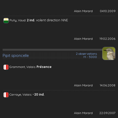
Alain Morard
04.10.2009
volent direction NNE
Pully, Vaud:
2 ind.
Alain Morard
19.02.2006
2 observations
Pipit spioncelle
H - 5000
Grammont, Valais:
Présence
Alain Morard
14.06.2008
~
Carraye, Valais:
20 ind.
Alain Morard
22.09.2007