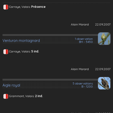
Carraye, Valais:
Présence
Alain Morard
22.09.2007
1 observation
Venturon montagnard
BH - 5450
Carraye, Valais:
5 ind.
Alain Morard
22.09.2007
5 observations
Aigle royal
B - 1200
Grammont, Valais:
2 ind.