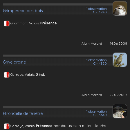
1 observation
Grimpereau des bois
C - 3940
Grammont, Valais:
Présence
Alain Morard
14.06.2008
1 observation
Grive draine
C - 4320
Carraye, Valais:
3 ind.
Alain Morard
22.09.2007
1 observation
Hirondelle de fenêtre
C - 3640
nombreuses en milieu d'après-
Carraye, Valais:
Présence