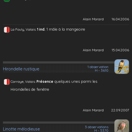
Alain Morard
16.04.2006
1 mâle à la mangeoire
La Fouly, Valais:
1 ind.
Alain Morard
15.04.2006
1 observation
Hirondelle rustique
H - 3610
quelques unes parmi les
Carraye, Valais:
Présence
Hirondelles de fenêtre
Alain Morard
22.09.2007
3 observations
Linotte mélodieuse
H - 5370