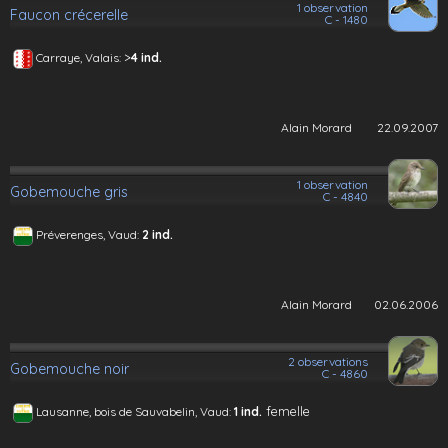
1 observation
Faucon crécerelle
C - 1480
>
Carraye, Valais:
4 ind.
Alain Morard
22.09.2007
1 observation
Gobemouche gris
C - 4840
Préverenges, Vaud:
2 ind.
Alain Morard
02.06.2006
2 observations
Gobemouche noir
C - 4860
femelle
Lausanne, bois de Sauvabelin, Vaud:
1 ind.