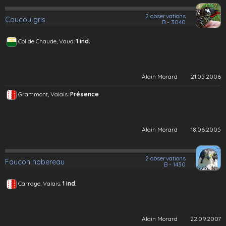
2 observations
Coucou gris
B - 3040
Col de Chaude, Vaud:
1 ind.
Alain Morard
21.05.2006
Grammont, Valais:
Présence
Alain Morard
18.06.2005
2 observations
Faucon hobereau
B - 1430
Carraye, Valais:
1 ind.
Alain Morard
22.09.2007