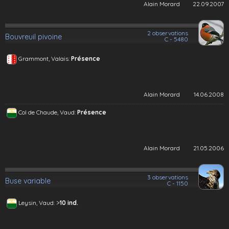
Alain Morard
22.09.2007
2 observations
Bouvreuil pivoine
C - 5480
Grammont, Valais:
Présence
Alain Morard
14.06.2008
Col de Chaude, Vaud:
Présence
Alain Morard
21.05.2006
3 observations
Buse variable
C - 1150
>
Leysin, Vaud:
10 ind.