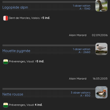
1 observation
Lagopède alpin
A - 1540
>
Dent de Morcles, Valais:
5 ind.
Alain Morard
02.09.2006
1 observation
Mouette pygmée
A - 2660
>
Préverenges, Vaud:
5 ind.
Alain Morard
16.05.2005
3 observations
Nette rousse
A - 850
Préverenges, Vaud:
4 ind.