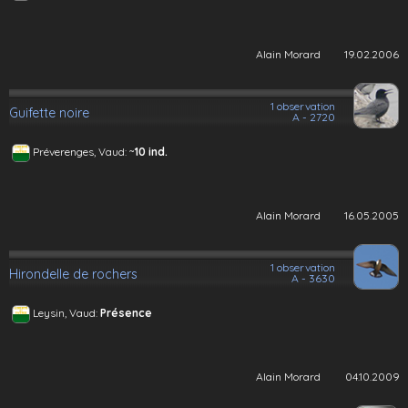
Alain Morard
19.02.2006
1 observation
Guifette noire
A - 2720
~
Préverenges, Vaud:
10 ind.
Alain Morard
16.05.2005
1 observation
Hirondelle de rochers
A - 3630
Leysin, Vaud:
Présence
Alain Morard
04.10.2009