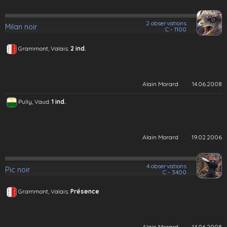
2 observations
Milan noir
C - 1100
Grammont, Valais:
2 ind.
Alain Morard
14.06.2008
Pully, Vaud:
1 ind.
Alain Morard
19.02.2006
4 observations
Pic noir
C - 3400
Grammont, Valais:
Présence
Alain Morard
14.06.2008