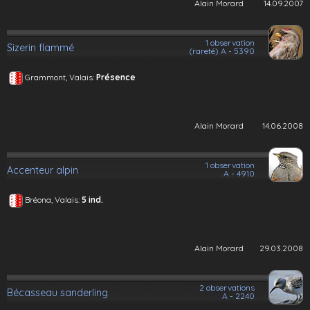
Alain Morard
14.09.2007
1 observation
Sizerin flammé
(rareté) A - 5390
Grammont, Valais:
Présence
Alain Morard
14.06.2008
1 observation
Accenteur alpin
A - 4910
Bréona, Valais:
5 ind.
Alain Morard
29.03.2008
2 observations
Bécasseau sanderling
A - 2240