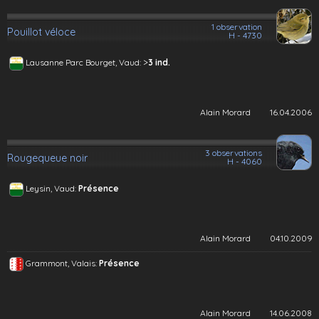
1 observation
Pouillot véloce
H - 4730
>
Lausanne Parc Bourget, Vaud:
3 ind.
Alain Morard
16.04.2006
3 observations
Rougequeue noir
H - 4060
Leysin, Vaud:
Présence
Alain Morard
04.10.2009
Grammont, Valais:
Présence
Alain Morard
14.06.2008