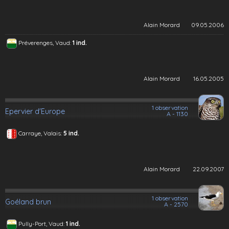
Alain Morard
09.05.2006
Préverenges, Vaud:
1 ind.
Alain Morard
16.05.2005
1 observation
Epervier d'Europe
A - 1130
Carraye, Valais:
5 ind.
Alain Morard
22.09.2007
1 observation
Goéland brun
A - 2570
Pully-Port, Vaud:
1 ind.