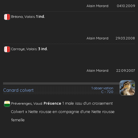
Alain Morard
04.10.2009
Bréona, Valais:
1 ind.
Alain Morard
29.03.2008
Carraye, Valais:
3 ind.
Alain Morard
22.09.2007
1 observation
Canard colvert
C - 720
1 male issu d'un croisement
Préverenges, Vaud:
Présence
Colvert x Nette rousse en compagnie d'une Nette rousse
femelle