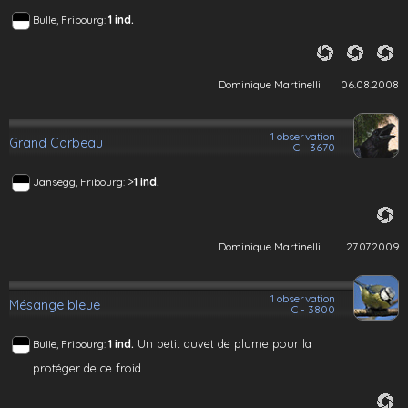
Bulle, Fribourg:
1 ind.
Dominique Martinelli
06.08.2008
1 observation
Grand Corbeau
C - 3670
>
Jansegg, Fribourg:
1 ind.
Dominique Martinelli
27.07.2009
1 observation
Mésange bleue
C - 3800
Un petit duvet de plume pour la
Bulle, Fribourg:
1 ind.
protéger de ce froid