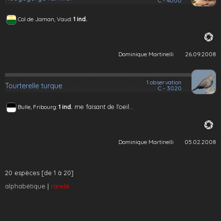
C - 4000
Col de Jaman, Vaud:
1 ind.
Dominique Martinelli
26.09.2008
1 observation
Tourterelle turque
C - 3020
me faisant de l'oeil...
Bulle, Fribourg:
1 ind.
Dominique Martinelli
05.02.2008
20 espèces [de 1 à 20]
alphabétique
|
rareté