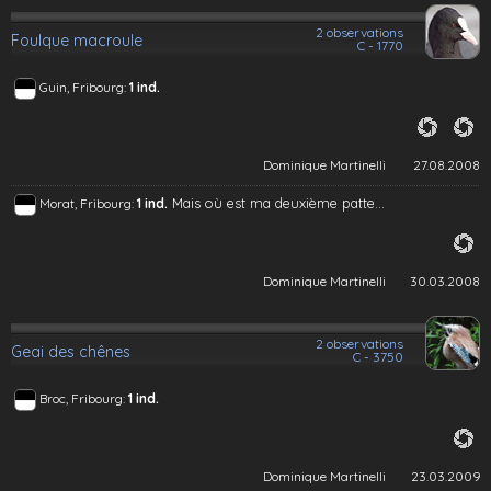
2 observations
Foulque macroule
C - 1770
Guin, Fribourg:
1 ind.
Dominique Martinelli
27.08.2008
Mais où est ma deuxième patte...
Morat, Fribourg:
1 ind.
Dominique Martinelli
30.03.2008
2 observations
Geai des chênes
C - 3750
Broc, Fribourg:
1 ind.
Dominique Martinelli
23.03.2009