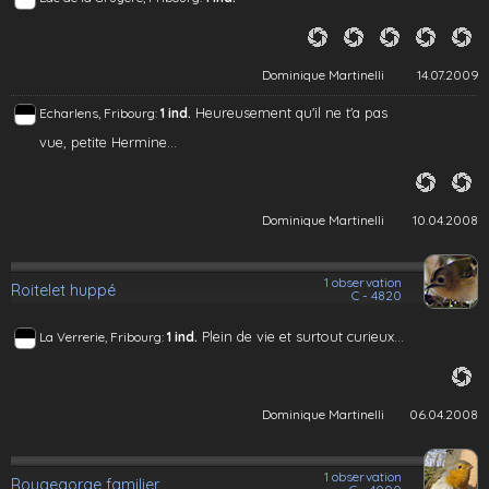
Dominique Martinelli
14.07.2009
Heureusement qu'il ne t'a pas
Echarlens, Fribourg:
1 ind.
vue, petite Hermine...
Dominique Martinelli
10.04.2008
1 observation
Roitelet huppé
C - 4820
Plein de vie et surtout curieux...
La Verrerie, Fribourg:
1 ind.
Dominique Martinelli
06.04.2008
1 observation
Rougegorge familier