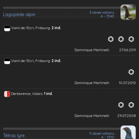
3 observations
Lagopède alpin
A - 1540
Vanil de l'Ecri, Fribourg:
2 ind.
Dominique Martinelli
27.06.2011
Vanil de l'Ecri, Fribourg:
2 ind.
Dominique Martinelli
10.07.2010
Derborence, Valais:
1 ind.
Dominique Martinelli
29.07.2008
5 observations
Tétras lyre
A - 1510