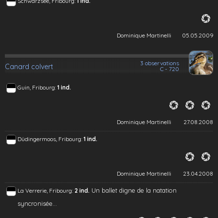
Schwarzsee, Fribourg:
1 ind.
Dominique Martinelli
05.05.2009
3 observations
Canard colvert
C - 720
Guin, Fribourg:
1 ind.
Dominique Martinelli
27.08.2008
Düdingermoos, Fribourg:
1 ind.
Dominique Martinelli
23.04.2008
Un ballet digne de la natation
La Verrerie, Fribourg:
2 ind.
syncronisée...