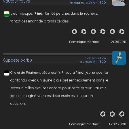
Vautour fauve
(méga rareté) A - 1300
Lieu masqué,
Tantôt perchés dans le rochers,
7 ind.
tantôt dessinant de grands cercles...
Dominique Martinelli
21.06.2011
1 observation
Gypaète barbu
(rareté) A - 1320
jeune que j'ai
Chalet du Régiment (Gastlosen), Fribourg:
1 ind.
confondu avec un jeune aigle présent également dans le
secteur. Milles excuses encore pour cette erreur. J'aurais
jamais imaginé voir ces deux espèces ce jour en
question.
Dominique Martinelli
13.02.2008