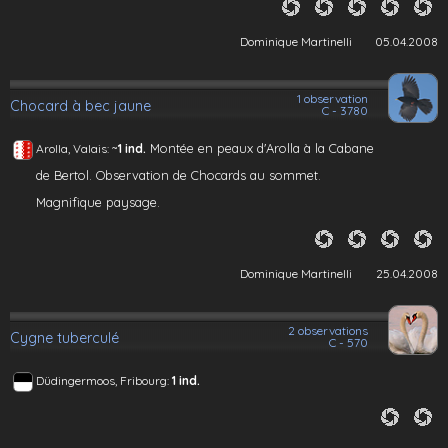
Dominique Martinelli
05.04.2008
1 observation
Chocard à bec jaune
C - 3780
~
Montée en peaux d'Arolla à la Cabane
Arolla, Valais:
1 ind.
de Bertol. Observation de Chocards au sommet.
Magnifique paysage.
Dominique Martinelli
25.04.2008
2 observations
Cygne tuberculé
C - 570
Düdingermoos, Fribourg:
1 ind.