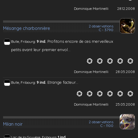
Dominique Martinelli
28.12.2008
2 observations
Mésange charbonnière
C - 3790
Profitons encore de ces merveilleux
Bulle, Fribourg:
9 ind.
petits avant leur premier envol...
Dominique Martinelli
28.05.2008
Etrange facteur...
Bulle, Fribourg:
9 ind.
Dominique Martinelli
25.05.2008
2 observations
Milan noir
C - 1100
Lac de la Gruyère, Fribourg:
1 ind.