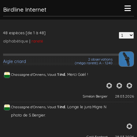
Birdline Internet
48 espèces [de 1 à 48]
alphabétique
|
rareté
2 observations
Aigle criard
(méga rareté) A - 1240
Merci Gaël !
Chassagne d'Onnens, Vaud:
1 ind.
Siméon Bergier
28.03.2026
Longe le jura.Migre N
Chassagne d'Onnens, Vaud:
1 ind.
photo de S.Bergier.
Gaël Ecabert
28.03.2026