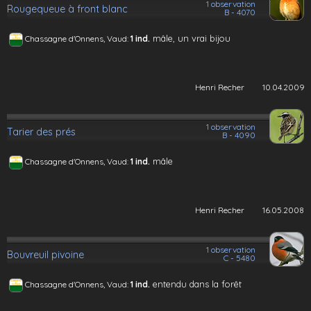
1 observation
Rougequeue à front blanc
B - 4070
mâle, un vrai bijou
Chassagne d'Onnens, Vaud:
1 ind.
Henri Recher
10.04.2009
1 observation
Tarier des prés
B - 4090
mâle
Chassagne d'Onnens, Vaud:
1 ind.
Henri Recher
16.05.2008
1 observation
Bouvreuil pivoine
C - 5480
entendu dans la forêt
Chassagne d'Onnens, Vaud:
1 ind.