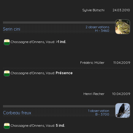
Sylvie Bütschi
24.03.2010
2 observations
Serin cini
H - 5460
>
Chassagne d'Onnens, Vaud:
1 ind.
Frédéric Müller
11.04.2009
Chassagne d'Onnens, Vaud:
Présence
Henri Recher
10.04.2009
1 observation
Corbeau freux
B - 3700
Chassagne d'Onnens, Vaud:
5 ind.