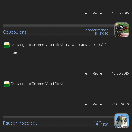
Henri Recher
10.05.2015
2 observations
Coucou gris
B - 3040
a chanté assez loin côté
Chassagne d'Onnens, Vaud:
1 ind.
Jura
Henri Recher
10.05.2015
Chassagne d'Onnens, Vaud:
1 ind.
Henri Recher
23.05.2010
1 observation
Faucon hobereau
B - 1430