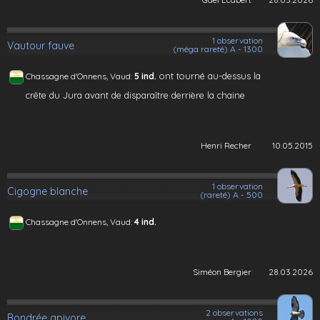
1 observation
Vautour fauve
(méga rareté) A - 1300
ont tourné au-dessus la
Chassagne d'Onnens, Vaud:
5 ind.
crête du Jura avant de disparaître derrière la chaine
Henri Recher
10.05.2015
1 observation
Cigogne blanche
(rareté) A - 500
Chassagne d'Onnens, Vaud:
4 ind.
Siméon Bergier
28.03.2026
2 observations
Bondrée apivore