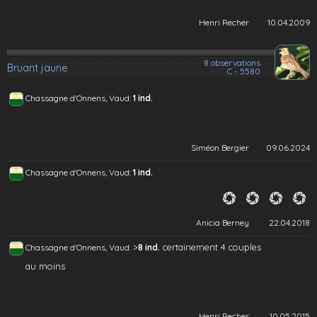
Henri Recher
10.04.2009
8 observations
Bruant jaune
C - 5580
Chassagne d'Onnens, Vaud:
1 ind.
Siméon Bergier
09.06.2024
Chassagne d'Onnens, Vaud:
1 ind.
Anicia Berney
22.04.2018
>
certainement 4 couples
Chassagne d'Onnens, Vaud:
8 ind.
au moins
Henri Recher
10.05.2015