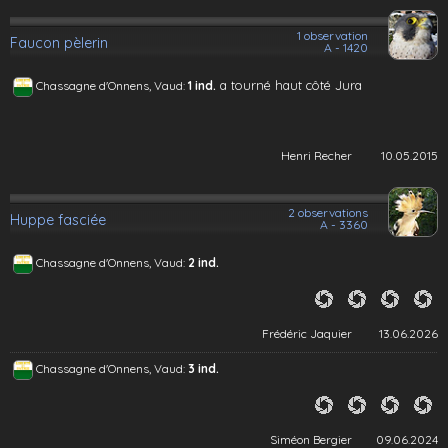
1 observation
Faucon pèlerin
A - 1420
a tourné haut côté Jura
Chassagne d'Onnens, Vaud:
1 ind.
Henri Recher
10.05.2015
2 observations
Huppe fasciée
A - 3360
Chassagne d'Onnens, Vaud:
2 ind.
Frédéric Jaquier
13.06.2026
Chassagne d'Onnens, Vaud:
3 ind.
Siméon Bergier
09.06.2024