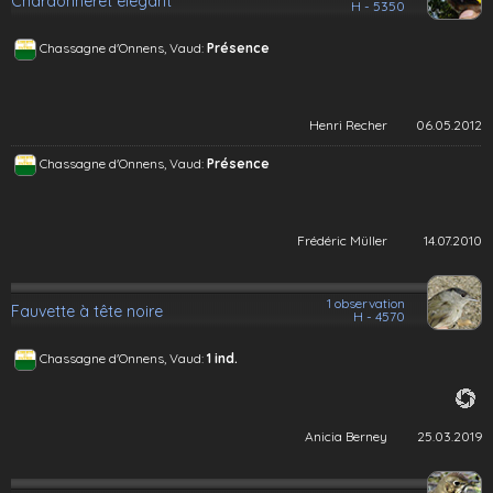
Chardonneret élégant
H - 5350
Chassagne d'Onnens, Vaud:
Présence
Henri Recher
06.05.2012
Chassagne d'Onnens, Vaud:
Présence
Frédéric Müller
14.07.2010
1 observation
Fauvette à tête noire
H - 4570
Chassagne d'Onnens, Vaud:
1 ind.
Anicia Berney
25.03.2019