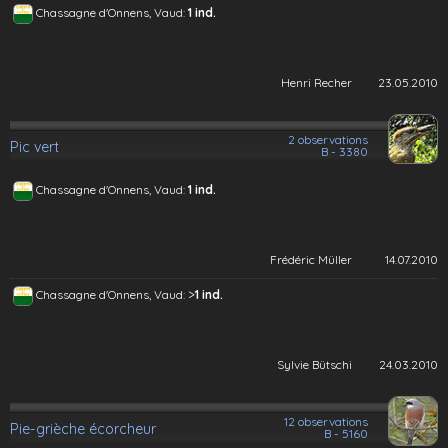
Chassagne d'Onnens, Vaud:
1 ind.
Henri Recher
23.05.2010
2 observations
Pic vert
B - 3380
Chassagne d'Onnens, Vaud:
1 ind.
Frédéric Müller
14.07.2010
>
Chassagne d'Onnens, Vaud:
1 ind.
Sylvie Bütschi
24.03.2010
12 observations
Pie-grièche écorcheur
B - 5160