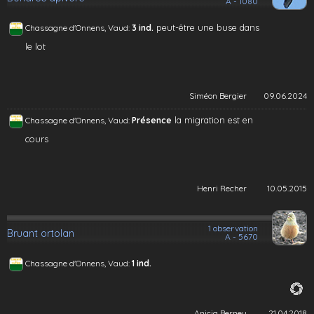
A - 1080
peut-être une buse dans
Chassagne d'Onnens, Vaud:
3 ind.
le lot
Siméon Bergier
09.06.2024
la migration est en
Chassagne d'Onnens, Vaud:
Présence
cours
Henri Recher
10.05.2015
1 observation
Bruant ortolan
A - 5670
Chassagne d'Onnens, Vaud:
1 ind.
Anicia Berney
21.04.2018