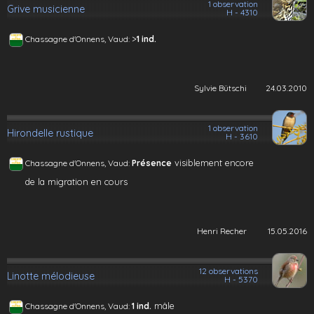
1 observation
Grive musicienne
H - 4310
>
Chassagne d'Onnens, Vaud:
1 ind.
Sylvie Bütschi
24.03.2010
1 observation
Hirondelle rustique
H - 3610
visiblement encore
Chassagne d'Onnens, Vaud:
Présence
de la migration en cours
Henri Recher
15.05.2016
12 observations
Linotte mélodieuse
H - 5370
mâle
Chassagne d'Onnens, Vaud:
1 ind.