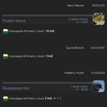
Henri Recher
19.05.2011
2 observations
Pouillot véloce
H - 4730
~
Chassagne d'Onnens, Vaud:
12 ind.
Sylvie Bütschi
24.03.2010
>
Chassagne d'Onnens, Vaud:
1 ind.
Frédéric Müller
11.04.2009
1 observation
Rougequeue noir
H - 4060
m + f
Chassagne d'Onnens, Vaud:
2 ind.