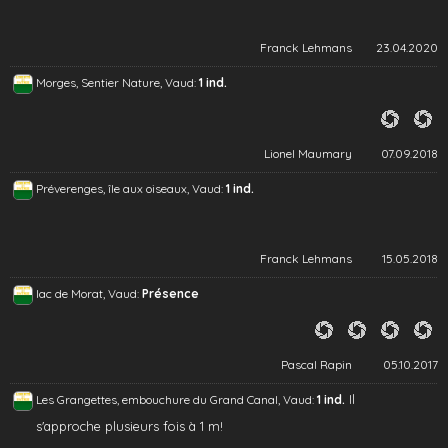
Franck Lehmans
23.04.2020
Morges, Sentier Nature, Vaud:
1 ind.
Lionel Maumary
07.09.2018
Préverenges, île aux oiseaux, Vaud:
1 ind.
Franck Lehmans
15.05.2018
lac de Morat, Vaud:
Présence
Pascal Rapin
05.10.2017
Il
Les Grangettes, embouchure du Grand Canal, Vaud:
1 ind.
s'approche plusieurs fois à 1 m!