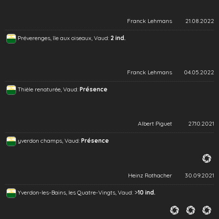
Franck Lehmans
21.08.2022
Préverenges, île aux oiseaux, Vaud:
2 ind.
Franck Lehmans
04.05.2022
Thièle renaturée, Vaud:
Présence
Albert Piguet
27.10.2021
yverdon champs, Vaud:
Présence
Heinz Rothacher
30.09.2021
>
Yverdon-les-Bains, les Quatre-Vingts, Vaud:
10 ind.