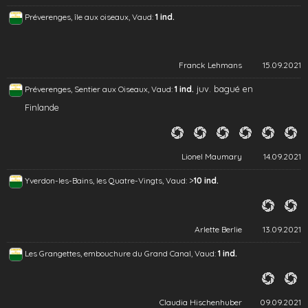
Préverenges, île aux oiseaux, Vaud:
1 ind.
Franck Lehmans
15.09.2021
juv. bagué en
Préverenges, Sentier aux Oiseaux, Vaud:
1 ind.
Finlande
Lionel Maumary
14.09.2021
>
Yverdon-les-Bains, les Quatre-Vingts, Vaud:
10 ind.
Arlette Berlie
13.09.2021
Les Grangettes, embouchure du Grand Canal, Vaud:
1 ind.
Claudia Hischenhuber
09.09.2021