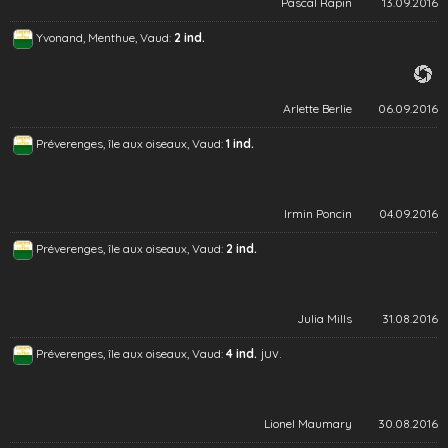
Pascal Rapin
13.09.2016
Yvonand, Menthue, Vaud:
2 ind.
Arlette Berlie
06.09.2016
Préverenges, île aux oiseaux, Vaud:
1 ind.
Irmin Poncin
04.09.2016
Préverenges, île aux oiseaux, Vaud:
2 ind.
Julia Mills
31.08.2016
juv.
Préverenges, île aux oiseaux, Vaud:
4 ind.
Lionel Maumary
30.08.2016