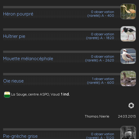
0 observation
Héron pourpré
(rareté) A - 400
0 observation
Huîtrier pie
(rareté) A - 1820
0 observation
Mouette mélanocéphale
(rareté) A - 2620
1 observation
Oie rieuse
(rareté) A - 600
La Sauge, centre ASPO, Vaud:
1 ind.
Thomas Nierle
24.03.2013
0 observation
Pie-grièche grise
(rareté) A - 5120