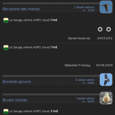
2 observations
Bécassine des marais
A - 2210
La Sauge, centre ASPO, Vaud:
1 ind.
Daniel Noverraz
04.03.2012
La Sauge, centre ASPO, Vaud:
1 ind.
Sébastien Francey
30.08.2009
0 observation
Bondrée apivore
A - 1080
1 observation
Bruant ortolan
A - 5670
La Sauge, centre ASPO, Vaud:
2 ind.