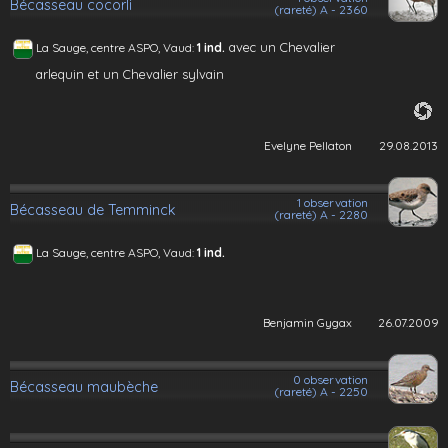
Bécasseau cocorli
(rareté) A - 2360
avec un Chevalier
La Sauge, centre ASPO, Vaud:
1 ind.
arlequin et un Chevalier sylvain
Evelyne Pellaton
29.08.2013
1 observation
Bécasseau de Temminck
(rareté) A - 2280
La Sauge, centre ASPO, Vaud:
1 ind.
Benjamin Gygax
26.07.2009
0 observation
Bécasseau maubèche
(rareté) A - 2250