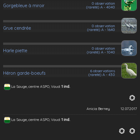
0 observation
Gorgebleue à miroir
(rareté) A - 4040
0 observation
Grue cendrée
(rareté) A - 1640
0 observation
Harle piette
(rareté) A - 1040
6 observations
Héron garde-boeufs
(rareté) A - 430
La Sauge, centre ASPO, Vaud:
1 ind.
Anicia Berney
12.07.2017
La Sauge, centre ASPO, Vaud:
1 ind.