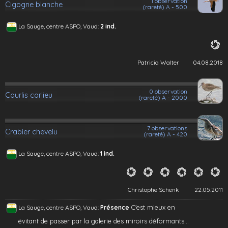
1 observation
Cigogne blanche
(rareté) A - 500
La Sauge, centre ASPO, Vaud:
2 ind.
Patricia Walter
04.08.2018
0 observation
Courlis corlieu
(rareté) A - 2000
7 observations
Crabier chevelu
(rareté) A - 420
La Sauge, centre ASPO, Vaud:
1 ind.
Christophe Schenk
22.05.2011
C'est mieux en
La Sauge, centre ASPO, Vaud:
Présence
évitant de passer par la galerie des miroirs déformants...