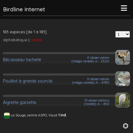
Birdline Internet
183 espèces [de 1 à 183]
alphabétique
|
rareté
0 observation
Bécasseau tacheté
(méga rareté) A - 2320
0 observation
Pouillot à grands sourcils
(méga rareté) A - 4780
13 observations
Aigrette garzette
(rareté) A - 450
La Sauge, centre ASPO, Vaud:
1 ind.