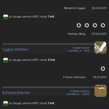
Benjamin Gygax
26.04.2009
La Sauge, centre ASPO, Vaud:
1 ind.
Mathieu Bally
03.06.2007
1 observation
Cygne chanteur
(rareté) A - 550
La Sauge, centre ASPO, Vaud:
3 ind.
Franck Lehmans
03.01.2012
3 observations
Echasse blanche
(rareté) A - 2400
La Sauge, centre ASPO, Vaud:
1 ind.