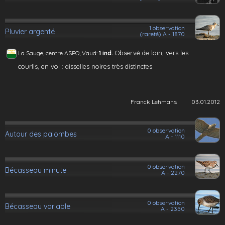
1 observation
Pluvier argenté
(rareté) A - 1870
Observé de loin, vers les
La Sauge, centre ASPO, Vaud:
1 ind.
courlis, en vol : aisselles noires très distinctes
Franck Lehmans
03.01.2012
0 observation
Autour des palombes
A - 1110
0 observation
Bécasseau minute
A - 2270
0 observation
Bécasseau variable
A - 2350