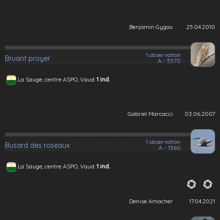
Benjamin Gygax
25.04.2010
1 observation
Bruant proyer
A - 5570
La Sauge, centre ASPO, Vaud:
1 ind.
Gabriel Marcacci
03.06.2007
1 observation
Busard des roseaux
A - 1360
La Sauge, centre ASPO, Vaud:
1 ind.
Denise Amacher
17.04.2021