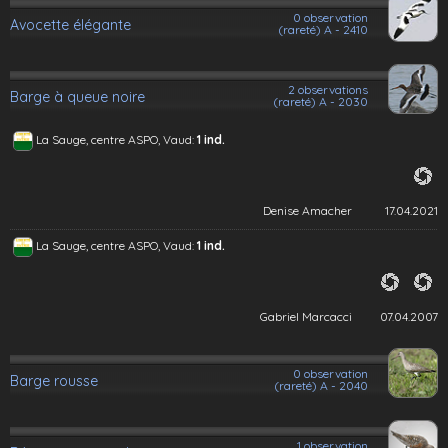
0 observation
Avocette élégante
(rareté) A - 2410
2 observations
Barge à queue noire
(rareté) A - 2030
La Sauge, centre ASPO, Vaud:
1 ind.
Denise Amacher
17.04.2021
La Sauge, centre ASPO, Vaud:
1 ind.
Gabriel Marcacci
07.04.2007
0 observation
Barge rousse
(rareté) A - 2040
1 observation