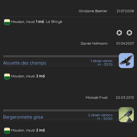
Ghislaine Baehler
21.07.2008
La Broye
Moudon, Vaud:
1 ind.
Daniel Hofmann
01.04.2007
1 observation
Alouette des champs
H - 3570
Moudon, Vaud:
2 ind.
Mickaël Fivat
20.03.2013
2 observations
Bergeronnette grise
H - 5030
Moudon, Vaud:
2 ind.