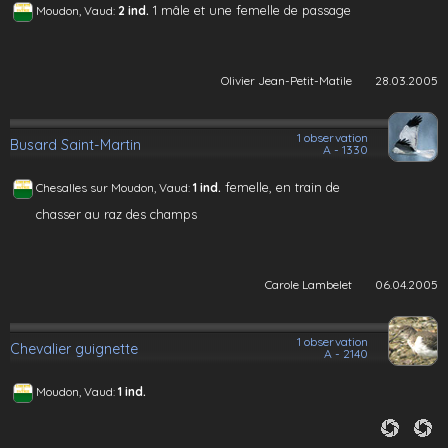
1 mâle et une femelle de passage
Moudon, Vaud:
2 ind.
Olivier Jean-Petit-Matile
28.03.2005
1 observation
Busard Saint-Martin
A - 1330
femelle, en train de
Chesalles sur Moudon, Vaud:
1 ind.
chasser au raz des champs
Carole Lambelet
06.04.2005
1 observation
Chevalier guignette
A - 2140
Moudon, Vaud:
1 ind.