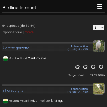
Birdline Internet
54 espèces [de 1 à 54]
alphabétique
|
rareté
1 observation
Aigrette garzette
(rareté) A - 450
couple
Moudon, Vaud:
2 ind.
Serge Hänzi
19.05.2006
1 observation
Bihoreau gris
(rareté) A - 460
en vol sur le village
Moudon, Vaud:
1 ind.