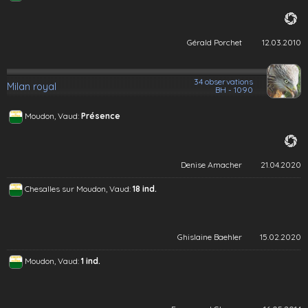
Gérald Porchet
12.03.2010
34 observations
Milan royal
BH - 1090
Moudon, Vaud:
Présence
Denise Amacher
21.04.2020
Chesalles sur Moudon, Vaud:
18 ind.
Ghislaine Baehler
15.02.2020
Moudon, Vaud:
1 ind.