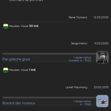
René Tschanz
12.03.2005
Moudon, Vaud:
50 ind.
Serge Hänzi
11.03.2005
1 observation
Pie-grièche grise
(rareté) A - 5120
Moudon, Vaud:
1 ind.
Lionel Maumary
20.02.2015
1 observation
Busard des roseaux
A - 1360