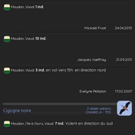
Moudon, Vaud:
1 ind.
Mickaël Fivat
24.04.2015
Moudon, Vaud:
10 ind.
Jacques Voeffray
21.09.2011
en vol vers 15h. en direction nord
Moudon, Vaud:
3 ind.
Evelyne Pellaton
17.02.2007
2 observations
Cigogne noire
(rareté) A - 510
Volent en direction du sud
Moudon, l'île à l'ours, Vaud:
7 ind.