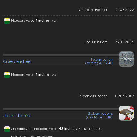
Ghislaine Baehler
24.08.2022
en vol
Moudon, Vaud:
1 ind.
Joël Bruezière
23.03.2006
1 observation
Grue cendrée
(rareté) A - 1640
en vol
Moudon, Vaud:
1 ind.
Sidonie Bundgen
09.05.2007
2 observations
Jaseur boréal
(rareté) A - 5110
chez mon fils se
Chesalles sur Moudon, Vaud:
42 ind.
nourrisent de pommes