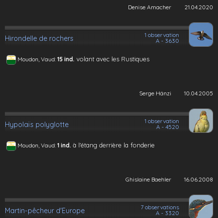
Denise Amacher
21.04.2020
1 observation
Hirondelle de rochers
A - 3630
volant avec les Rustiques
Moudon, Vaud:
15 ind.
Serge Hänzi
10.04.2005
1 observation
Hypolaïs polyglotte
A - 4520
à l'étang derrière la fonderie
Moudon, Vaud:
1 ind.
Ghislaine Baehler
16.06.2008
7 observations
Martin-pêcheur d'Europe
A - 3320