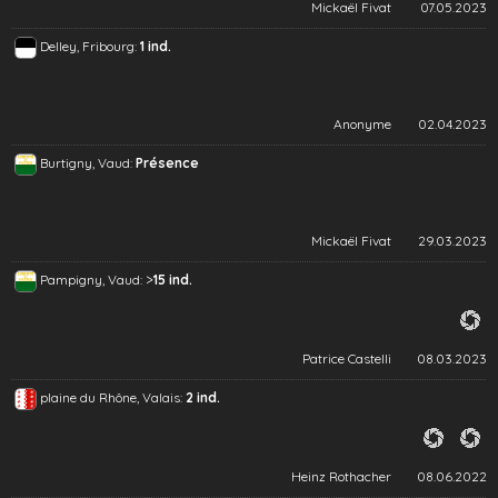
Mickaël Fivat
07.05.2023
Delley, Fribourg:
1 ind.
Anonyme
02.04.2023
Burtigny, Vaud:
Présence
Mickaël Fivat
29.03.2023
>
Pampigny, Vaud:
15 ind.
Patrice Castelli
08.03.2023
plaine du Rhône, Valais:
2 ind.
Heinz Rothacher
08.06.2022