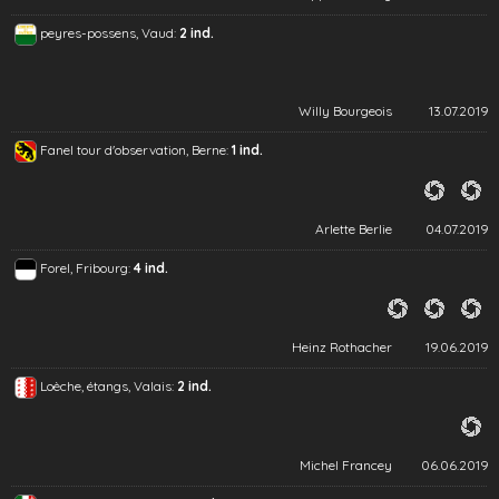
peyres-possens, Vaud:
2 ind.
Willy Bourgeois
13.07.2019
Fanel tour d'observation, Berne:
1 ind.
Arlette Berlie
04.07.2019
Forel, Fribourg:
4 ind.
Heinz Rothacher
19.06.2019
Loèche, étangs, Valais:
2 ind.
Michel Francey
06.06.2019