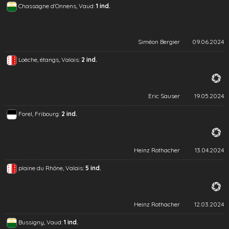
Chassagne d'Onnens, Vaud:
1 ind.
Siméon Bergier
09.06.2024
Loèche, étangs, Valais:
2 ind.
Eric Sauser
19.05.2024
Forel, Fribourg:
2 ind.
Heinz Rothacher
13.04.2024
plaine du Rhône, Valais:
5 ind.
Heinz Rothacher
12.03.2024
Bussigny, Vaud:
1 ind.