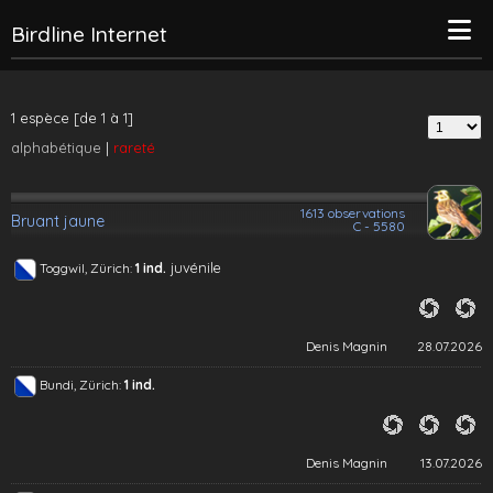
Birdline Internet
1 espèce [de 1 à 1]
alphabétique
|
rareté
1613 observations
Bruant jaune
C - 5580
juvénile
Toggwil, Zürich:
1 ind.
Denis Magnin
28.07.2026
Bundi, Zürich:
1 ind.
Denis Magnin
13.07.2026