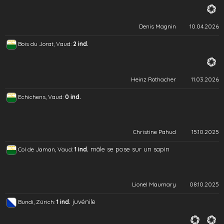
Denis Magnin
10.04.2026
Bois du Jorat, Vaud:
2 ind.
Heinz Rothacher
11.03.2026
Echichens, Vaud:
0 ind.
Christine Pahud
15.10.2025
mâle se pose sur un sapin
Col de Jaman, Vaud:
1 ind.
Lionel Maumary
08.10.2025
juvénile
Bundi, Zürich:
1 ind.