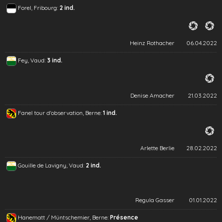
Forel, Fribourg:
2 ind.
Heinz Rothacher
06.04.2022
Fey, Vaud:
3 ind.
Denise Amacher
21.03.2022
Fanel tour d'observation, Berne:
1 ind.
Arlette Berlie
28.02.2022
Gouille de Lavigny, Vaud:
2 ind.
Regula Gasser
01.01.2022
Hanematt / Müntschemier, Berne:
Présence