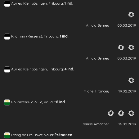
Auried Kleinbösingen, Fribourg:
1 ind.
Anicia Berney
05.03.2019
Krümmi (Kerzers), Fribourg:
1 ind.
Anicia Berney
03.03.2019
Auried Kleinbösingen, Fribourg:
4 ind.
Michel Francey
19.02.2019
~
Goumoens-la-Ville, Vaud:
8 ind.
Denise Amacher
16.02.2019
Etang de Pré Bovet, Vaud:
Présence