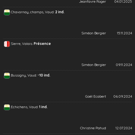
Jeanfavre Roger
04.01.2025
Chavornay, champs, Vaud:
2 ind.
Siméon Bergier
15.11.2024
Sierre, Valais:
Présence
Siméon Bergier
09.11.2024
~
Bussigny, Vaud:
10 ind.
Gaël Ecabert
06.09.2024
Echichens, Vaud:
1 ind.
Christine Pahud
12.07.2024