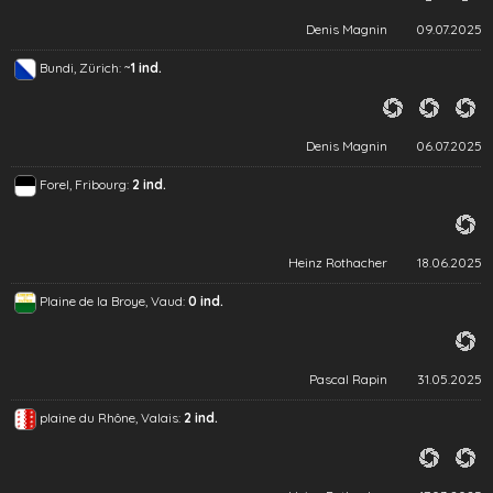
Denis Magnin
09.07.2025
~
Bundi, Zürich:
1 ind.
Denis Magnin
06.07.2025
Forel, Fribourg:
2 ind.
Heinz Rothacher
18.06.2025
Plaine de la Broye, Vaud:
0 ind.
Pascal Rapin
31.05.2025
plaine du Rhône, Valais:
2 ind.