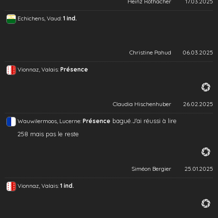
Heinz Rothacher
17.03.2025
Echichens, Vaud:
1 ind.
Christine Pahud
06.03.2025
Vionnaz, Valais:
Présence
Claudia Hischenhuber
26.02.2025
bagué.J'ai réussi à lire
Wauwilermoos, Lucerne:
Présence
258 mais pas le reste
Siméon Bergier
25.01.2025
Vionnaz, Valais:
1 ind.