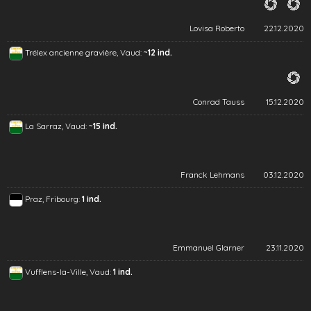
Lovisa Roberto
22.12.2020
~
Trélex ancienne gravière, Vaud:
12 ind.
Conrad Tauss
15.12.2020
~
La Sarraz, Vaud:
15 ind.
Franck Lehmans
03.12.2020
Praz, Fribourg:
1 ind.
Emmanuel Glarner
23.11.2020
Vufflens-la-Ville, Vaud:
1 ind.