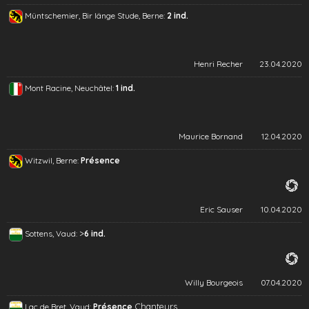
Müntschemier, Bir länge Stude, Berne:
2 ind.
Henri Recher
23.04.2020
Mont Racine, Neuchâtel:
1 ind.
Maurice Bornand
12.04.2020
Witzwil, Berne:
Présence
Eric Sauser
10.04.2020
>
Sottens, Vaud:
6 ind.
Willy Bourgeois
07.04.2020
Chanteurs
Lac de Bret, Vaud:
Présence