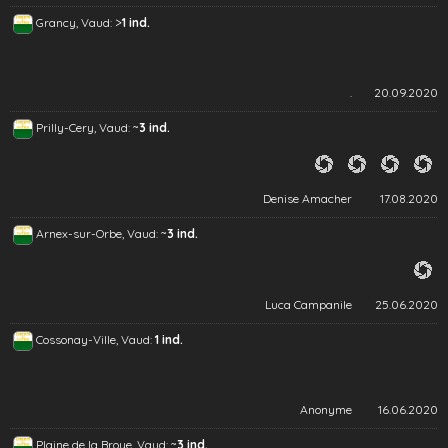
>
Grancy, Vaud:
1 ind.
.
20.09.2020
~
Prilly-Cery, Vaud:
3 ind.
Denise Amacher
17.08.2020
~
Arnex-sur-Orbe, Vaud:
3 ind.
Luca Campanile
25.06.2020
Cossonay-Ville, Vaud:
1 ind.
Anonyme
16.06.2020
~
Plaine de la Broye, Vaud:
3 ind.