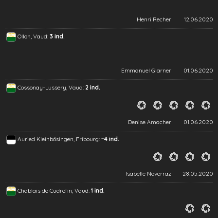
Henri Recher
12.06.2020
Ollon, Vaud:
3 ind.
Emmanuel Glarner
01.06.2020
Cossonay-Lussery, Vaud:
2 ind.
Denise Amacher
01.06.2020
~
Auried Kleinbösingen, Fribourg:
4 ind.
Isabelle Noverraz
28.05.2020
Chablais de Cudrefin, Vaud:
1 ind.