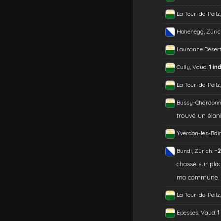
La Tour-de-Peilz
Hohenegg, Züric
Lausanne Désert
Cully, Vaud:
1 ind
La Tour-de-Peilz
Bussy-Chardonn
trouvé un élani
Yverdon-les-Bain
~
Bundi, Zürich:
2
chassé sur plac
ma commune.
La Tour-de-Peilz
Epesses, Vaud:
1