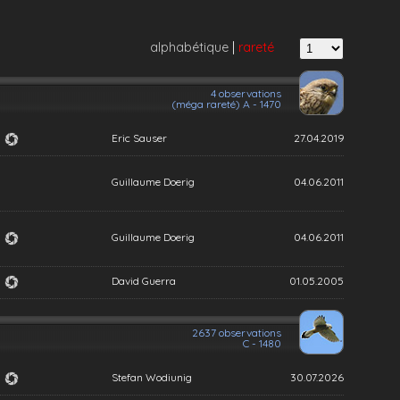
alphabétique
|
rareté
4 observations
(méga rareté) A - 1470
Eric Sauser
27.04.2019
Guillaume Doerig
04.06.2011
Guillaume Doerig
04.06.2011
David Guerra
01.05.2005
2637 observations
C - 1480
Stefan Wodiunig
30.07.2026