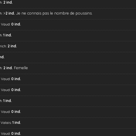
h:
2 ind.
>
Je ne connais pas le nombre de poussins.
h:
2 ind.
, Vaud:
0 ind.
h:
1 ind.
rich:
2 ind.
ind.
Femelle
h:
2 ind.
, Vaud:
0 ind.
, Vaud:
0 ind.
h:
1 ind.
, Vaud:
0 ind.
 Valais:
1 ind.
, Vaud:
0 ind.