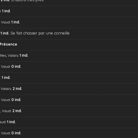
d:
1 ind.
, Vaud:
1 ind.
Se fait chasser par une corneille
:
1 ind.
Présence
es, Valais:
1 ind.
, Vaud:
0 ind.
:
1 ind.
 Valais:
2 ind.
, Vaud:
0 ind.
, Vaud:
2 ind.
aud:
1 ind.
, Vaud:
0 ind.