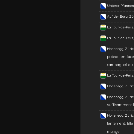
Unterer Pfannens
Auf der Burg, Zü
La Tour-de-Peilz
La Tour-de-Peilz
Hohenegg, Züric
poteau en face 
campagnol au n
La Tour-de-Peilz
Hohenegg, Züric
Hohenegg, Züric
suffisamment l
Hohenegg, Züric
lentement. Elle
mange.