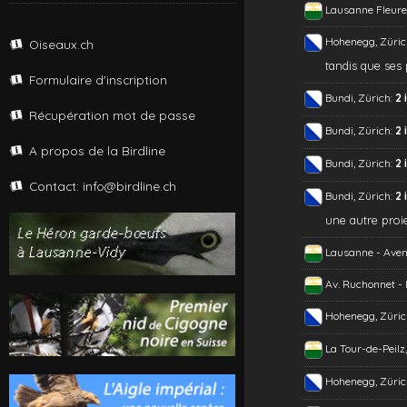
Lausanne Fleure
Hohenegg, Züric
Oiseaux.ch
tandis que ses 
Formulaire d'inscription
Bundi, Zürich:
2 
Récupération mot de passe
Bundi, Zürich:
2 
A propos de la Birdline
Bundi, Zürich:
2 
Contact: info@birdline.ch
Bundi, Zürich:
2 
une autre proie
Lausanne - Aven
Av. Ruchonnet -
Hohenegg, Züric
La Tour-de-Peilz
Hohenegg, Züric