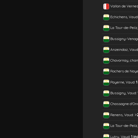
Vallon de Vernes
Echichens, Vaud
La Tour-de-Peilz
Bussigny-Venog
Anzeindaz, Vaud
Chavornay, cha
Rochers de Naye
Payerne, Vaud:
1
Bussigny, Vaud:
Chassagne d'On
>
Renens, Vaud:
La Tour-de-Peilz
Lutry, Vaud:
1 in