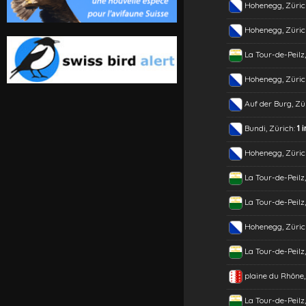
Hohenegg, Züric
Hohenegg, Züric
La Tour-de-Peilz
Hohenegg, Züric
Auf der Burg, Zü
Bundi, Zürich:
1 
Hohenegg, Züric
La Tour-de-Peilz
La Tour-de-Peilz
Hohenegg, Züric
La Tour-de-Peilz
plaine du Rhône,
La Tour-de-Peilz