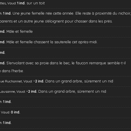
sur un toit
ttes, Vaud:
1 ind.
Une jeune femelle née cette année. Elle reste à proximité du nichoir
h:
1 ind.
parents et un autre jeune s'éloignent pour chasser dans les prés.
Mâle et femelle
ind.
Mâle et femelle chassent la sauterelle cet après-midi.
ind.
ind.
S'envolant avec sa proie dans le bec, le faucon remarque semble-t-il
ind.
 dans l'herbe.
~
Dans un grand arbre, sûrement un nid
ue Ruchonnet, Vaud:
2 ind.
~
Dans un grand arbre, sûrement un nid
 Lausanne, Vaud:
2 ind.
h:
1 ind.
, Vaud:
0 ind.
h:
1 ind.