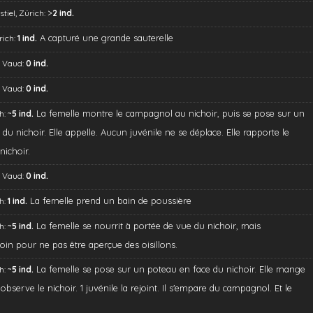
>
tiel, Zürich:
2 ind.
A capturé une grande sauterelle
rich:
1 ind.
, Vaud:
0 ind.
, Vaud:
0 ind.
~
La femelle montre le campagnol au nichoir, puis se pose sur un
h:
5 ind.
du nichoir. Elle appelle. Aucun juvénile ne se déplace. Elle rapporte le
ichoir.
, Vaud:
0 ind.
La femelle prend un bain de poussière
h:
1 ind.
~
La femelle se nourrit à portée de vue du nichoir, mais
h:
5 ind.
oin pour ne pas être aperçue des oisillons.
~
La femelle se pose sur un poteau en face du nichoir. Elle mange
h:
5 ind.
 observe le nichoir. 1 juvénile la rejoint. Il s'empare du campagnol. Et le