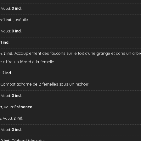
, Vaud:
0 ind.
juvénile
h:
1 ind.
, Vaud:
0 ind.
:
1 ind.
Accouplement des faucons sur le toit d'une grange et dans un arbr
h:
2 ind.
 offre un lézard à la femelle.
d:
2 ind.
Combat acharné de 2 femelles sous un nichoir
, Vaud:
0 ind.
et, Vaud:
Présence
s, Vaud:
2 ind.
, Vaud:
0 ind.
D’abord très près
:
2 ind.