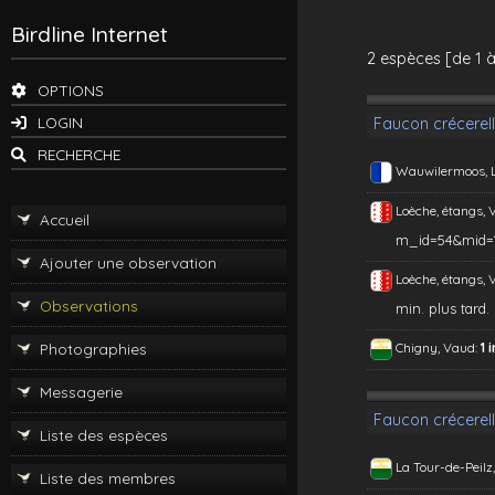
Birdline Internet
2 espèces [de 1 à
OPTIONS
LOGIN
Faucon crécerell
RECHERCHE
Wauwilermoos, 
Loèche, étangs, 
Accueil
m_id=54&mid=
Ajouter une observation
Loèche, étangs, 
Observations
min. plus tard. 
Photographies
Chigny, Vaud:
1 
Messagerie
Faucon crécerel
Liste des espèces
La Tour-de-Peilz
Liste des membres