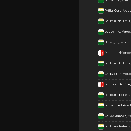
Prilly-Cery, Vau
La Tour-de-Peilz
Lausanne, Vaud
Bussigny, Vaud:
Monthey/Mangett
La Tour-de-Peilz
Chasseron, Vaud
plaine du Rhône,
La Tour-de-Peilz
Lausanne Désert
Col de Jaman, V
La Tour-de-Peilz