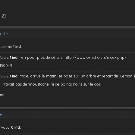
 2]
ette
Lucerne:
1 ind.
lien pour plus de détails: http://www.ornitho.ch/index.php?
Valais:
1 ind.
150049
mâle, arrive le matin, se pose sur un arbre et repart dir. Leman 1
Valais:
1 ind.
Il n'avait pas de 'moustache' ni de points noirs sur le dos.
ind.
le
, Vaud:
0 ind.