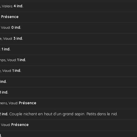
, Valais:
4 ind.
:
Présence
, Vaud:
0 ind.
e, Vaud:
3 ind.
:
1 ind.
mps, Vaud:
1 ind.
, Vaud:
1 ind.
 ind.
1 ind.
nens, Vaud:
Présence
Couple nichant en haut d’un grand sapin. Petits dans le nid.
2 ind.
, Vaud:
Présence
d.