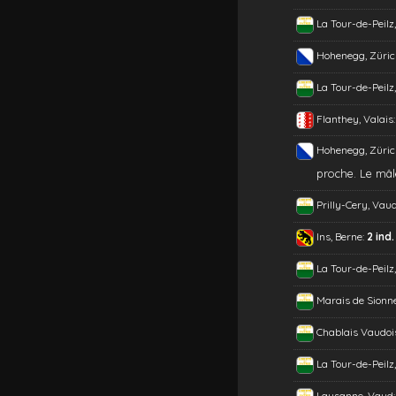
La Tour-de-Peilz
Hohenegg, Züric
La Tour-de-Peilz
Flanthey, Valais
Hohenegg, Züric
proche. Le mâle
Prilly-Cery, Vau
Ins, Berne:
2 ind.
La Tour-de-Peilz
Marais de Sionn
Chablais Vaudoi
La Tour-de-Peilz
Lausanne, Vaud