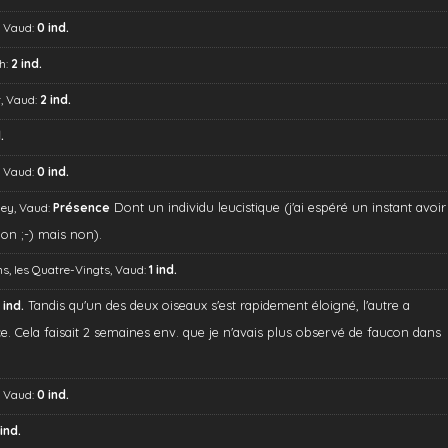
, Vaud:
0 ind.
h:
2 ind.
, Vaud:
2 ind.
.
, Vaud:
0 ind.
Dont un individu leucistique (j'ai espéré un instant avoir
ey, Vaud:
Présence
on ;-) mais non).
s, les Quatre-Vingts, Vaud:
1 ind.
Tandis qu'un des deux oiseaux s'est rapidement éloigné, l'autre a
 ind.
e. Cela faisait 2 semaines env. que je n'avais plus observé de faucon dans
, Vaud:
0 ind.
 ind.